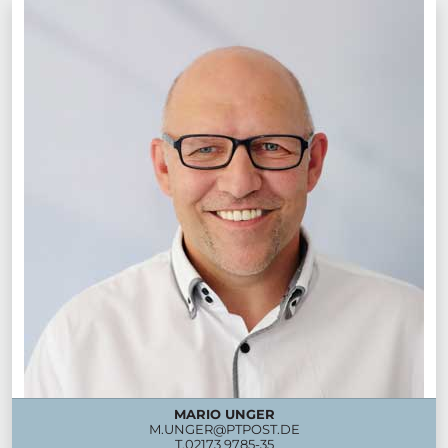
MARIO UNGER
M.UNGER@PTPOST.DE
T.
02173 9785-35