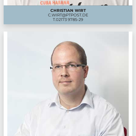
CHRISTIAN WIRT
C.WIRT@PTPOST.DE
T.
02173 9785-29