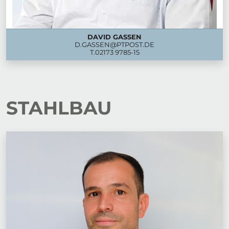
DAVID GASSEN
D.GASSEN@PTPOST.DE
T.
02173 9785-15
STAHLBAU