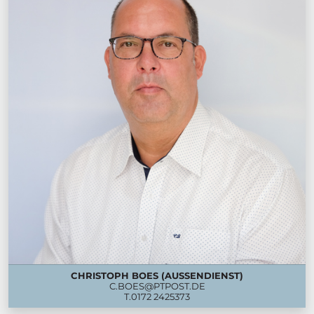
CHRISTOPH BOES (AUSSENDIENST)
C.BOES@PTPOST.DE
T.
0172 2425373