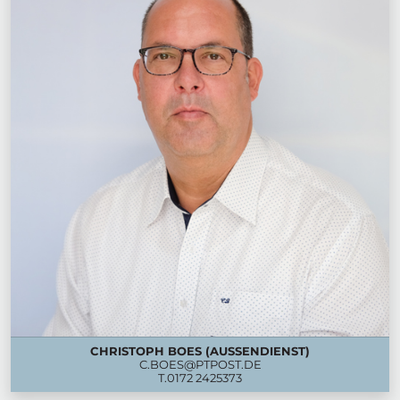
CHRISTOPH BOES (AUSSENDIENST)
C.BOES@PTPOST.DE
T.
0172 2425373