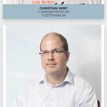
CHRISTIAN WIRT
C.WIRT@PTPOST.DE
T.
02173 9785-29