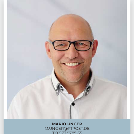
MARIO UNGER
M.UNGER@PTPOST.DE
T.
02173 9785-35