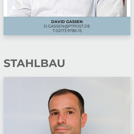
DAVID GASSEN
D.GASSEN@PTPOST.DE
T.
02173 9785-15
STAHLBAU